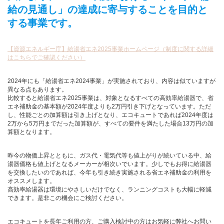
給の見通し」の達成に寄与することを目的と
する事業です。
【資源エネルギー庁】給湯省エネ2025事業ホームページ（制度に関する詳細
はこちらでご確認ください）
2024年にも「給湯省エネ2024事業」が実施されており、内容は似ていますが
異なる点もあります。
比較すると給湯省エネ2025事業は、対象となるすべての高効率給湯器で、省
エネ補助金の基本額が2024年度よりも2万円引き下げとなっています。ただ
し、性能ごとの加算額は引き上げとなり、エコキュートであれば2024年度は
2万から5万円までだった加算額が、すべての要件を満たした場合13万円の加
算額となります。
昨今の物価上昇とともに、ガス代・電気代等も値上がりが続いている中、給
湯器価格も値上げとなるメーカーが相次いでいます。少しでもお得に給湯器
を交換したいのであれば、今年も引き続き実施される省エネ補助金の利用を
オススメします。
高効率給湯器は環境にやさしいだけでなく、ランニングコストも大幅に軽減
できます。是非この機会にご検討ください。
エコキュートを長年ご利用の方、ご購入検討中の方はお気軽に弊社へお問い