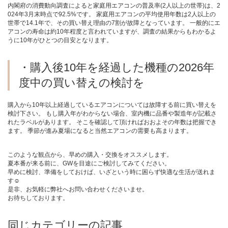
内閣府の消費動向調査によると家庭用エアコンの普及率(2人以上の世帯)は、2
024年3月末時点で92.5%です。 家庭用エアコンの平均使用年数は2人以上の
世帯で14.1年で、その買い替え理由の7割が故障となっています。 一般的にエ
アコンの寿命は約10年程度と言われていますが、調査の結果からもわかるよ
うに10年がひとつの目安となります。
・購入後10年を経過した機種の2026年
度中の買い替えの検討を
購入から10年以上経過しているエアコンについては故障する前に買い替えを
検討下さい。 もし購入年がわからない場合、室内機に品番や製造年が記載さ
れたラベルがあります。 そこを確認して頂ければおおよその年数は把握でき
ます。 季節が進み夏場になると当然エアコンの需要も高まります。
このような観点から、早めの購入・交換をオススメします。
夏本番が来る前に、GWを目途にご検討してみてください。
早めに検討、準備をしておけば、いざという時に困らず快適な生活が送れま
す☺
是非、お気軽に弊社へお問い合わせくださいませ。
お待ちしております。
同じカテゴリーの記事