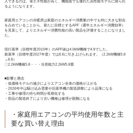
入できるのは、省エネ性能が高く、機能面でも優れた高性能モデルに限られ
るようになります。
家庭用エアコンの冷暖房は家庭のエネルギー消費量の中でも特に大きな割合
を占めていることから、新たに目標とするAPF（通年エネルギー消費効率）
を見直して、よりエネルギー消費性能の高い製品を評価することになりまし
た。
現行基準（目標年度2010年）のAPF値は4.0kW機種で4.9でした。
新基準（目標年度2027年度）では6.6に引き上げられます。（2.2kW機種5.8
→6.6）
〇2.2kW機種5.8・・・冷房能力2.2kW5.8畳
■影響と懸念
・低価格モデルの減少によりエアコン全体の価格が上がる
・2026年中は駆け込み需要や旧基準機の製造調整により品薄になる
・工事や修理の待ち時間が長期化する
・部品の製造終了により古い機種は修理が困難になる
・家庭用エアコンの平均使用年数と主
要な買い替え理由